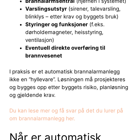
Brannalarmsentral
(hjernen i systemet)
Varslingsutstyr
(sirener, talevarsling,
blinklys – etter krav og byggets bruk)
Styringer og funksjoner
(f.eks.
dørholdemagneter, heisstyring,
ventilasjon)
Eventuell direkte overføring til
brannvesenet
I praksis er et automatisk brannalarmanlegg
ikke en “hyllevare”. Løsningen må prosjekteres
og bygges opp etter byggets risiko, planløsning
og gjeldende krav.
Du kan lese mer og få svar på det du lurer på
om brannalarmanlegg her.
Når er automatisk