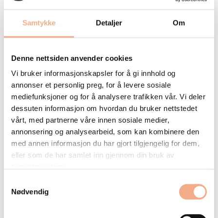
test av brannalarmsentral og
Samtykke
Detaljer
Om
strømforsyning
kontroll av detektorer og manuelle
meldere
Denne nettsiden anvender cookies
verifisering av styringer og varsling
Vi bruker informasjonskapsler for å gi innhold og
gjennomgang av logg, feil, utkoblinger, og
annonser et personlig preg, for å levere sosiale
eventuelle overføringer til brannvesenet
mediefunksjoner og for å analysere trafikken vår. Vi deler
dessuten informasjon om hvordan du bruker nettstedet
God og regelmessig oppfølging gir:
vårt, med partnerne våre innen sosiale medier,
annonsering og analysearbeid, som kan kombinere den
færre uønskede alarmer
med annen informasjon du har gjort tilgjengelig for dem,
færre driftsavbrudd
eller som de har samlet inn gjennom din bruk av
tjenestene deres.
bedre kontroll på avvik
tryggere drift over tid
Samtykkevalg
Nødvendig
Du kan lese mer om fordelene ved å samle alle
årskontrollene hos Branntek her.