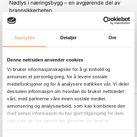
Nødlys i næringsbygg – en avgjørende del av
brannsikkerheten
Nødlys i borettslag og sameier – trygg rømning
og lovpålagt ansvar
Samtykke
Detaljer
Om
Nødlys installasjon – hva påvirker prisen?
Årskontroll av brannalarmanlegg – en lovpålagt
trygghet
Denne nettsiden anvender cookies
Brannalarmanlegg i næringsbygg – sikker
Vi bruker informasjonskapsler for å gi innhold og
varsling og tydelig ansvar
annonser et personlig preg, for å levere sosiale
mediefunksjoner og for å analysere trafikken vår. Vi deler
dessuten informasjon om hvordan du bruker nettstedet
vårt, med partnerne våre innen sosiale medier,
annonsering og analysearbeid, som kan kombinere den
med annen informasjon du har gjort tilgjengelig for dem,
eller som de har samlet inn gjennom din bruk av
tjenestene deres.
Org nr: