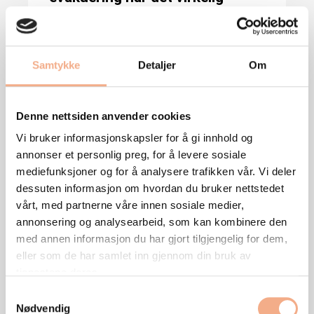
gjelder
Et velfungerende nødlysanlegg er
Samtykke
Detaljer
Om
avgjørende for sikkerheten i ethvert bygg.
Derfor er det viktig med
Denne nettsiden anvender cookies
Les mer
Vi bruker informasjonskapsler for å gi innhold og
annonser et personlig preg, for å levere sosiale
mediefunksjoner og for å analysere trafikken vår. Vi deler
dessuten informasjon om hvordan du bruker nettstedet
vårt, med partnerne våre innen sosiale medier,
annonsering og analysearbeid, som kan kombinere den
med annen informasjon du har gjort tilgjengelig for dem,
eller som de har samlet inn gjennom din bruk av
tjenestene deres.
Samtykkevalg
Nødvendig