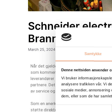
Schneider electr
Branntek
March 25, 2024
Samtykke
Når det gjelder trygghet og forutsigbarhet,
Denne nettsiden anvender c
som kommer med Schneider Electric sine br
Vi bruker informasjonskapsler
leverandører av disse toppmoderne sikkerhe
analysere trafikken vår. Vi 
partnere. Dette partnerskapet understreker
sosiale medier, annonsering 
av service og teknologiske løsninger til vå
dem, eller som de har samlet
Som en anerkjent Schneider EcoXpert, har Br
Samtykkevalg
støtte direkte fra Schneider Electric. Dette