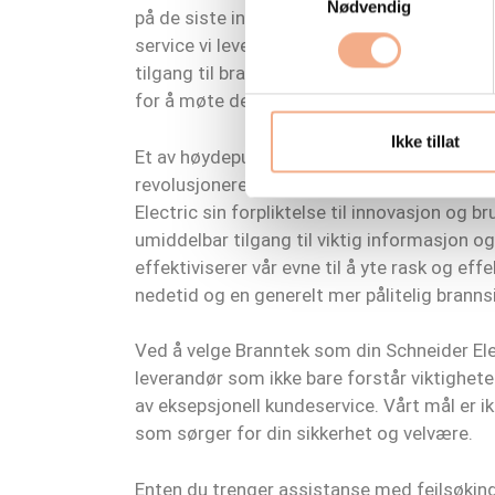
Nødvendig
på de siste innovasjonene og beste praksise
service vi leverer. For våre kunder innebære
tilgang til brannsikkerhetsløsninger som i
for å møte deres unike behov.
Ikke tillat
Et av høydepunktene ved vårt tilbud er tilga
revolusjonerer måten vi, som serviceytere, 
Electric sin forpliktelse til innovasjon og 
umiddelbar tilgang til viktig informasjon 
effektiviserer vår evne til å yte rask og eff
nedetid og en generelt mer pålitelig branns
Ved å velge Branntek som din Schneider El
leverandør som ikke bare forstår viktighet
av eksepsjonell kundeservice. Vårt mål er ik
som sørger for din sikkerhet og velvære.
Enten du trenger assistanse med feilsøking,