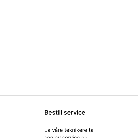
Bestill service
La våre teknikere ta
seg av service og