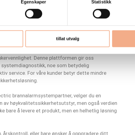
Egenskaper
Statistikk
ne i bransjen, noe som direkte oversettes til den
r dette en ekstra lag med trygghet; de vet at de får
kke bare er i verdensklasse, men også skreddersydd
tillat utvalg
ngen til Schneider sin FireExpert, en nettportal som
opererer på. FireExpert er et eksempel på Schneider
brukervennlighet. Denne plattformen gir oss
og systemdiagnostikk, noe som betydelig
ektiv service. For våre kunder betyr dette mindre
ikkerhetsløsning.
ectric brannalarmsystempartner, velger du en
en av høykvalitetssikkerhetsutstyr, men også verdien
ke bare å levere et produkt, men en helhetlig løsning
 årskontroll, eller bare ønsker å oppgradere ditt