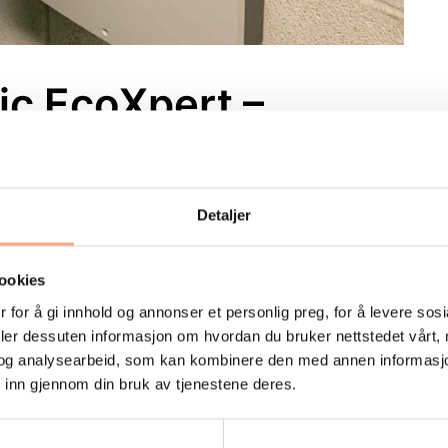
ic EcoXpert –
Detaljer
 kan få om ingen matche kvaliteten og påliteligheten
ookies
annalarmsystemer. Hos Branntek er vi ikke bare
 for å gi innhold og annonser et personlig preg, for å levere sos
tsløsningene; vi er stolte Schneider EcoXpert
deler dessuten informasjon om hvordan du bruker nettstedet vårt,
 vår dedikasjon til å levere den høyeste standarden
og analysearbeid, som kan kombinere den med annen informasjon d
re kunder på Østlandet.
 inn gjennom din bruk av tjenestene deres.
anntek tilgang til et bredt spekter av ressurser og
 partnerskapet betyr at vi kontinuerlig er oppdaterte