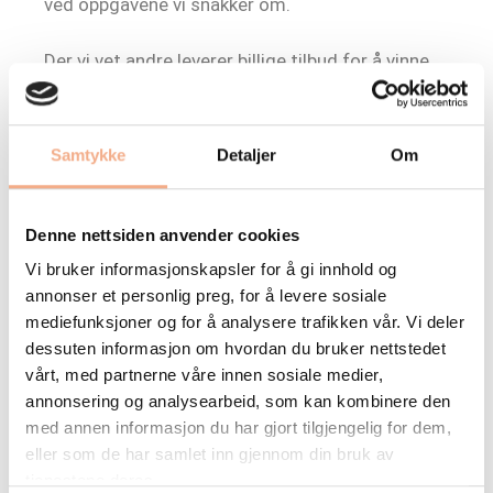
ved oppgavene vi snakker om.
Der vi vet andre leverer billige tilbud for å vinne
oppdraget, for så å legge på åpenbare ting
senere, er vi i Branntek påpasselige med å prise
oppdragene våre så komplett som mulig.
Samtykke
Detaljer
Om
Det viktigste for oss er at kunden blir fornøyd,
så vi kan fortsette samarbeidet over tid.
Denne nettsiden anvender cookies
Vi bruker informasjonskapsler for å gi innhold og
Best service
annonser et personlig preg, for å levere sosiale
mediefunksjoner og for å analysere trafikken vår. Vi deler
Har du opplevd dårlig service og manglende
dessuten informasjon om hvordan du bruker nettstedet
vårt, med partnerne våre innen sosiale medier,
punktlighet i forbindelse med installering eller
annonsering og analysearbeid, som kan kombinere den
kontroll av brannalarmanlegget? Sånn skal det
med annen informasjon du har gjort tilgjengelig for dem,
ikke være.
eller som de har samlet inn gjennom din bruk av
tjenestene deres.
Vi strekker oss langt for å holde våre kunder