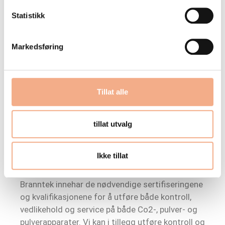
slokkeutstyret
Statistikk
Manuelt slokkeutstyr er enten brannslanger eller
Markedsføring
apparater som gjerne består pulver, skum, vann
eller Co2. Disse er gjerne plassert strategisk
rundt i bygg for å kunne slokke branner i en tidlig
Tillat alle
fase.
Manuelt slokkeutstyr skal kontrolleres årlig av
tillat utvalg
sertifisert personell. I bolig skal
brannslokningsapparater kontrolleres hvert
Ikke tillat
femte år.
Branntek innehar de nødvendige sertifiseringene
og kvalifikasjonene for å utføre både kontroll,
vedlikehold og service på både Co2-, pulver- og
pulverapparater. Vi kan i tillegg utføre kontroll og