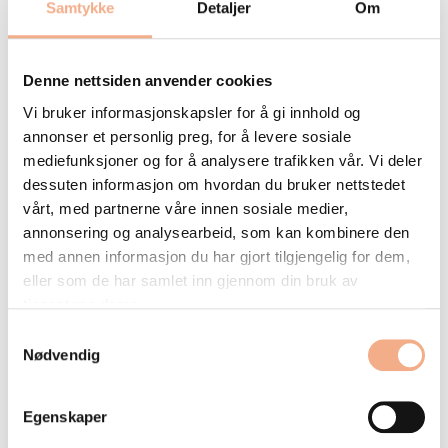
Samtykke
Detaljer
Om
Kontroll av nødlysene i
bygget
Denne nettsiden anvender cookies
Vi bruker informasjonskapsler for å gi innhold og
Alle byggverk skal være utformet for rask, sikker
annonser et personlig preg, for å levere sosiale
og effektiv rømning og redning. Eier av bygget er
mediefunksjoner og for å analysere trafikken vår. Vi deler
ansvarlig for å følge opp krav som stilles til
dessuten informasjon om hvordan du bruker nettstedet
nødlys.
vårt, med partnerne våre innen sosiale medier,
annonsering og analysearbeid, som kan kombinere den
Les også: Nødlys, markeringslys eller ledelys?
med annen informasjon du har gjort tilgjengelig for dem,
eller som de har samlet inn gjennom din bruk av
Det er krav om at nødlys skal kontrolleres årlig
tjenestene deres.
og eier skal kunne dokumentere at de fungerer
Samtykkevalg
som forutsatt.
Nødvendig
Kontroll av det
Egenskaper
manuelle